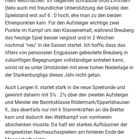
mehr wettmachen. Im Gegenteil schraubte Groß-Zimmern
(teils auch mit freundlicher Unterstützung der Gäste) den
Spielstand erst auf 6 : 0 hoch, ehe man zu den beiden
Ehrenpunkten kam. Für den Aufsteiger wichtige zwei
Punkte im Kampf um den Klassenerhalt, während Breuberg
das heutige Spiel besser vergisst und in 2 Wochen
nochmal "neu" in die Saison startet. Ich hoffe, dass das
öfters von personalen Engpässen gebeutelte Breuberg in
zukünftigen Begegnungen vollständiger antreten kann,
sonst ist es unter Umständen mit einer hohen Niederlage in
der Starkenburgliga dieses Jahr nicht getan.
Auch Langen II. startet stark in die neue Spielrunde und
gewinnt daheim mit 5½ : 2½ über den zweiten Aufsteiger
und Meister der Bezirksklasse Rödermark/Eppertshausen
II., das ebenfalls nur mit 6 Stammkräften an die Bretter
kam und dadurch den Wettkampf von vornherein
abschenken musste. Da half ein starkes Aufbäumen der
eingesetzten Nachwuchsspielern am hinteren Ende der