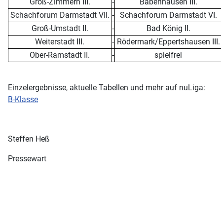
Groß-Zimmern III.
-
Babenhausen III.
Schachforum Darmstadt VII.
-
Schachforum Darmstadt VI.
Groß-Umstadt II.
-
Bad König II.
Weiterstadt III.
-
Rödermark/Eppertshausen III.
Ober-Ramstadt II.
-
spielfrei
Einzelergebnisse, aktuelle Tabellen und mehr auf nuLiga:
B-Klasse
Steffen Heß
Pressewart