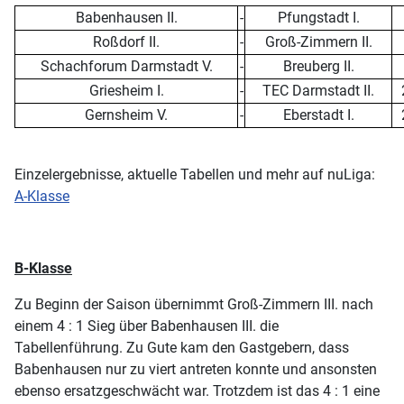
Babenhausen II.
-
Pfungstadt I.
Roßdorf II.
-
Groß-Zimmern II.
Schachforum Darmstadt V.
-
Breuberg II.
Griesheim I.
-
TEC Darmstadt II.
Gernsheim V.
-
Eberstadt I.
Einzelergebnisse, aktuelle Tabellen und mehr auf nuLiga:
A-Klasse
B-Klasse
Zu Beginn der Saison übernimmt Groß-Zimmern III. nach
einem 4 : 1 Sieg über Babenhausen III. die
Tabellenführung. Zu Gute kam den Gastgebern, dass
Babenhausen nur zu viert antreten konnte und ansonsten
ebenso ersatzgeschwächt war. Trotzdem ist das 4 : 1 eine