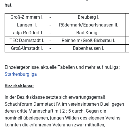
hat.
Groß-Zimmern I.
-
Breuberg I.
Langen II.
-
Rödermark/Eppertshausen II.
Ladja Roßdorf I.
-
Bad König I.
TEC Darmstadt I.
-
Reinheim/Groß-Bieberau I.
Groß-Umstadt I.
-
Babenhausen I.
Einzelergebnisse, aktuelle Tabellen und mehr auf nuLiga:
Starkenburgliga
Bezirksklasse
In der Bezirksklasse setzte sich erwartungsgemäß
Schachforum Darmstadt IV. im vereinsinternen Duell gegen
deren dritte Mannschaft mit 2 : 5 durch. Gegen die
nominell überlegenen, jungen Wilden des eigenen Vereins
konnten die erfahrenen Veteranen zwar mithalten,