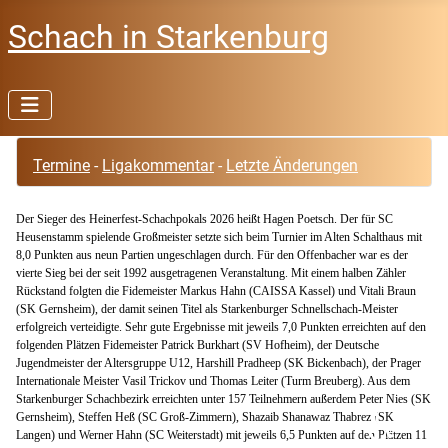
Schach in Starkenburg
Termine
-
Ligakommentar
-
Letzte Änderungen
Der Sieger des Heinerfest-Schachpokals 2026 heißt Hagen Poetsch. Der für SC
Heusenstamm spielende Großmeister setzte sich beim Turnier im Alten Schalthaus mit
8,0 Punkten aus neun Partien ungeschlagen durch. Für den Offenbacher war es der
vierte Sieg bei der seit 1992 ausgetragenen Veranstaltung. Mit einem halben Zähler
Rückstand folgten die Fidemeister Markus Hahn (CAISSA Kassel) und Vitali Braun
(SK Gernsheim), der damit seinen Titel als Starkenburger Schnellschach-Meister
erfolgreich verteidigte. Sehr gute Ergebnisse mit jeweils 7,0 Punkten erreichten auf den
folgenden Plätzen Fidemeister Patrick Burkhart (SV Hofheim), der Deutsche
Jugendmeister der Altersgruppe U12, Harshill Pradheep (SK Bickenbach), der Prager
Internationale Meister Vasil Trickov und Thomas Leiter (Turm Breuberg). Aus dem
Starkenburger Schachbezirk erreichten unter 157 Teilnehmern außerdem Peter Nies (SK
♿
Gernsheim), Steffen Heß (SC Groß-Zimmern), Shazaib Shanawaz Thabrez (SK
Langen) und Werner Hahn (SC Weiterstadt) mit jeweils 6,5 Punkten auf den Plätzen 11