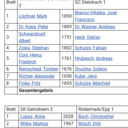
Brett
SC Steinbach 1
2
Blanco Villalba, José
1
Löchner, Mark
1859
Francisco
2
Dr. Kopp, Peter
1809
Dr. Wagner, Andreas
Schwarzkopf,
3
1751
Heck, Stefan
Albert
4
Ziska, Stephan
1802
Schulze, Fabian
Cors, Heinz-
5
1761
Hrubesch, Andreas
Friedrich
6
Remscheid, Torsten
1676
Onuoha, Gideon
7
Richter, Alexander
1650
Kube, Jens
8
Finke, Fritz
1695
Schulze, Manfred
Gesamtergebnis
Brett
SK Gernsheim 3
Rödermark/Epp 1
1
Lukas, Anne
2028
Bach, Christopher
2
Wilke, Markus
1967
Bösch, Dirk