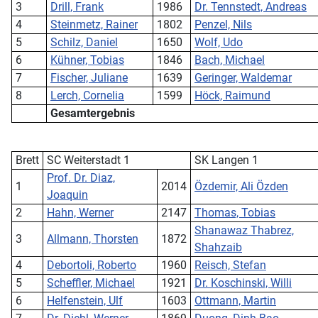
3
Drill, Frank
1986
Dr. Tennstedt, Andreas
4
Steinmetz, Rainer
1802
Penzel, Nils
5
Schilz, Daniel
1650
Wolf, Udo
6
Kühner, Tobias
1846
Bach, Michael
7
Fischer, Juliane
1639
Geringer, Waldemar
8
Lerch, Cornelia
1599
Höck, Raimund
Gesamtergebnis
Brett
SC Weiterstadt 1
SK Langen 1
Prof. Dr. Diaz,
1
2014
Özdemir, Ali Özden
Joaquin
2
Hahn, Werner
2147
Thomas, Tobias
Shanawaz Thabrez,
3
Allmann, Thorsten
1872
Shahzaib
4
Debortoli, Roberto
1960
Reisch, Stefan
5
Scheffler, Michael
1921
Dr. Koschinski, Willi
6
Helfenstein, Ulf
1603
Ottmann, Martin