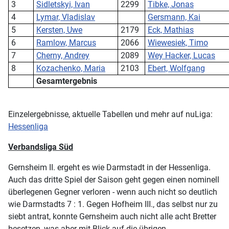
3
Sidletskyi, Ivan
2299
Tibke, Jonas
4
Lymar, Vladislav
Gersmann, Kai
5
Kersten, Uwe
2179
Eck, Mathias
6
Ramlow, Marcus
2066
Wiewesiek, Timo
7
Cherny, Andrey
2089
Wey Hacker, Lucas
8
Kozachenko, Maria
2103
Ebert, Wolfgang
Gesamtergebnis
Einzelergebnisse, aktuelle Tabellen und mehr auf nuLiga:
Hessenliga
Verbandsliga Süd
Gernsheim II. ergeht es wie Darmstadt in der Hessenliga.
Auch das dritte Spiel der Saison geht gegen einen nominell
überlegenen Gegner verloren - wenn auch nicht so deutlich
wie Darmstadts 7 : 1. Gegen Hofheim III., das selbst nur zu
siebt antrat, konnte Gernsheim auch nicht alle acht Bretter
besetzen, was aber mit Blick auf die übrigen