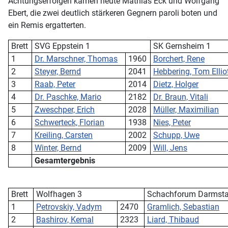
Achtungserfolgen kamen heute Mathias Eck und Wolfgang
Ebert, die zwei deutlich stärkeren Gegnern paroli boten und
ein Remis ergatterten.
Brett
SVG Eppstein 1
SK Gernsheim 1
1
Dr. Marschner, Thomas
1960
Borchert, Rene
2
Steyer, Bernd
2041
Hebbering, Tom Ellio
3
Raab, Peter
2014
Dietz, Holger
4
Dr. Paschke, Mario
2182
Dr. Braun, Vitali
5
Zweschper, Erich
2028
Müller, Maximilian
6
Schwerteck, Florian
1938
Nies, Peter
7
Kreiling, Carsten
2002
Schupp, Uwe
8
Winter, Bernd
2009
Will, Jens
Gesamtergebnis
Brett
Wolfhagen 3
Schachforum Darmsta
1
Petrovskiy, Vadym
2470
Gramlich, Sebastian
2
Bashirov, Kemal
2323
Liard, Thibaud