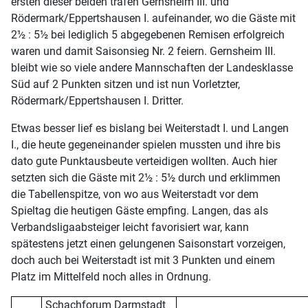
ersten dieser beiden trafen Gernsheim III. und
Rödermark/Eppertshausen I. aufeinander, wo die Gäste mit
2½ : 5½ bei lediglich 5 abgegebenen Remisen erfolgreich
waren und damit Saisonsieg Nr. 2 feiern. Gernsheim III.
bleibt wie so viele andere Mannschaften der Landesklasse
Süd auf 2 Punkten sitzen und ist nun Vorletzter,
Rödermark/Eppertshausen I. Dritter.
Etwas besser lief es bislang bei Weiterstadt I. und Langen
I., die heute gegeneinander spielen mussten und ihre bis
dato gute Punktausbeute verteidigen wollten. Auch hier
setzten sich die Gäste mit 2½ : 5½ durch und erklimmen
die Tabellenspitze, von wo aus Weiterstadt vor dem
Spieltag die heutigen Gäste empfing. Langen, das als
Verbandsligaabsteiger leicht favorisiert war, kann
spätestens jetzt einen gelungenen Saisonstart vorzeigen,
doch auch bei Weiterstadt ist mit 3 Punkten und einem
Platz im Mittelfeld noch alles in Ordnung.
Schachforum Darmstadt