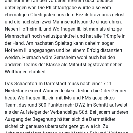
das nominell an den vorderen Brettern doch deutlich
unterlegen war. Die Pflichtaufgabe wurde also vom
ehemaligen Oberligisten aus dem Bezirk bravourös gelöst
und die nächsten zwei Mannschaftspunkte eingefahren.
Neben Hofheim II. und Wolfhagen III. ist man als einzige
Mannschaft noch verlustpunktfrei und hat alle Trümpfe in
der Hand. Am nächsten Spieltag kann daheim sogar
Hofheim II. angegangen und bei einem Erfolg distanziert
werden. Hiernach wäre Gernsheim wohl auch bei den
anderen Teams der Klasse als Mitaufstiegsfavorit neben
Wolfhagen etabliert.
Das Schachforum Darmstadt muss nach einer 7 : 1
Niederlage erneut Wunden lecken. Jedoch hieß der Gegner
heute Wolfhagen III., ein mit IMs und FMs gespicktes
Team, das rund 300 Punkte mehr DWZ im Schnitt aufweist
als der Aufsteiger der Verbandsliga Süd. Bei jedem anderen
Ausgang der Begegnung hätten sich die Darmstädter
sicherlich genauso überrascht gezeigt, wie ich. Zu