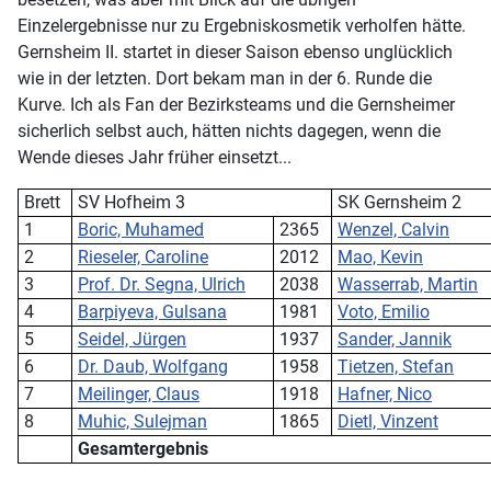
Einzelergebnisse nur zu Ergebniskosmetik verholfen hätte.
Gernsheim II. startet in dieser Saison ebenso unglücklich
wie in der letzten. Dort bekam man in der 6. Runde die
Kurve. Ich als Fan der Bezirksteams und die Gernsheimer
sicherlich selbst auch, hätten nichts dagegen, wenn die
Wende dieses Jahr früher einsetzt...
Brett
SV Hofheim 3
SK Gernsheim 2
1
Boric, Muhamed
2365
Wenzel, Calvin
2
Rieseler, Caroline
2012
Mao, Kevin
3
Prof. Dr. Segna, Ulrich
2038
Wasserrab, Martin
4
Barpiyeva, Gulsana
1981
Voto, Emilio
5
Seidel, Jürgen
1937
Sander, Jannik
6
Dr. Daub, Wolfgang
1958
Tietzen, Stefan
7
Meilinger, Claus
1918
Hafner, Nico
8
Muhic, Sulejman
1865
Dietl, Vinzent
Gesamtergebnis