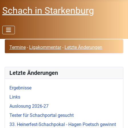
Schach in Starkenburg
Termine
-
Ligakommentar
-
Letzte Änderungen
Letzte Änderungen
Ergebnisse
Links
♿
Auslosung 2026-27
Tester für Schachportal gesucht
33. Heinerfest-Schachpokal - Hagen Poetsch gewinnt