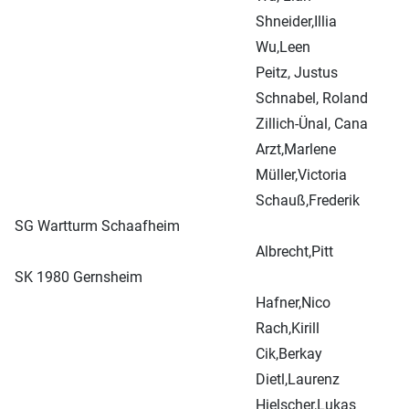
Shneider,Illia
Wu,Leen
Peitz, Justus
Schnabel, Roland
Zillich-Ünal, Cana
Arzt,Marlene
Müller,Victoria
Schauß,Frederik
SG Wartturm Schaafheim
Albrecht,Pitt
SK 1980 Gernsheim
Hafner,Nico
Rach,Kirill
Cik,Berkay
Dietl,Laurenz
Hielscher,Lukas