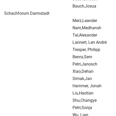
Bauch,Josua
Schachforum Darmstadt
Merz,Leander
Nain,Medhansh
Tal,Alexander
Lannert, Len André
Tresper, Philipp
Benra,Sem
Petri,Janosch
Xiao,Dehan
Simak,Jan
Hammer, Jonah
Liu,Haotian
Shu,Changye
Petri,Sonja
Wu, Lian