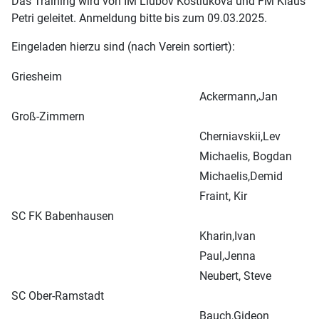
Das Training wird von IM Liubov Kostiukova und FM Klaus
Petri geleitet. Anmeldung bitte bis zum 09.03.2025.
Eingeladen hierzu sind (nach Verein sortiert):
Griesheim
Ackermann,Jan
Groß-Zimmern
Cherniavskii,Lev
Michaelis, Bogdan
Michaelis,Demid
Fraint, Kir
SC FK Babenhausen
Kharin,Ivan
Paul,Jenna
Neubert, Steve
SC Ober-Ramstadt
Bauch,Gideon