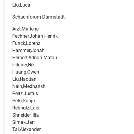
Liu,Luca
Schachforum Darmstadt:
Arzt,Marlene
Fechner,Johan Henrik
Funck,Lorenz
Hammer,Jonah
Herbert,Adrian Matau
Hilgner,Nik
Huang,Owen
Liu,Haotian
Nain,Medhansh
Peitz,Justus
Petri,Sonja
Rebholz,Luis
Shneider,Illia
Simak,Jan
Tal,Alexander