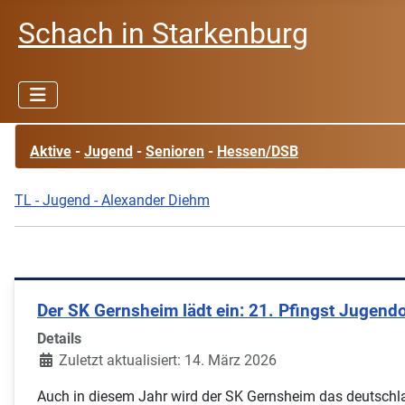
Schach in Starkenburg
Aktive
-
Jugend
-
Senioren
-
Hessen/DSB
TL - Jugend - Alexander Diehm
Der SK Gernsheim lädt ein: 21. Pfingst Jugend
Details
Zuletzt aktualisiert: 14. März 2026
Auch in diesem Jahr wird der SK Gernsheim das deutschla